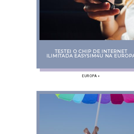
TESTEI O CHIP DE INTERNET
ILIMITADA EASYSIM4U NA EUROP
EUROPA
»