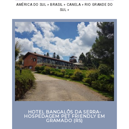
AMÉRICA DO SUL
»
BRASIL
»
CANELA
»
RIO GRANDE DO
SUL
»
HOTEL BANGALÔS DA SERRA-
HOSPEDAGEM PET FRIENDLY EM
GRAMADO (RS)