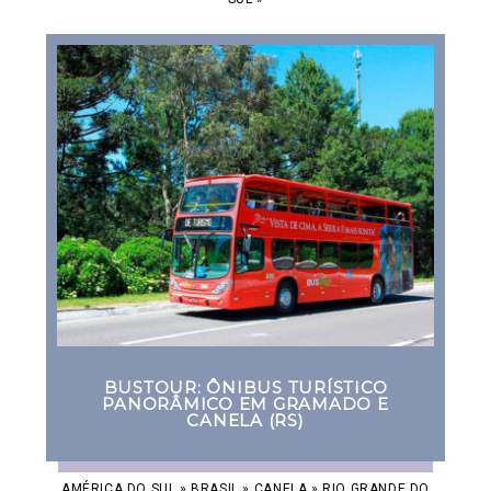
BUSTOUR: ÔNIBUS TURÍSTICO
PANORÂMICO EM GRAMADO E
CANELA (RS)
AMÉRICA DO SUL
»
BRASIL
»
CANELA
»
RIO GRANDE DO