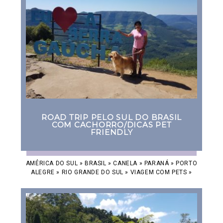
ROAD TRIP PELO SUL DO BRASIL
COM CACHORRO/DICAS PET
FRIENDLY
AMÉRICA DO SUL
»
BRASIL
»
CANELA
»
PARANÁ
»
PORTO
ALEGRE
»
RIO GRANDE DO SUL
»
VIAGEM COM PETS
»