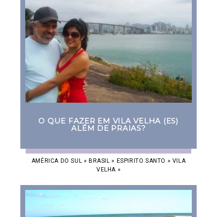
O QUE FAZER EM VILA VELHA (ES)
ALÉM DE PRAIAS?
AMÉRICA DO SUL
»
BRASIL
»
ESPIRITO SANTO
»
VILA
VELHA
»