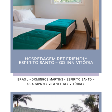
HOSPEDAGEM PET FRIENDLY
ESPIRITO SANTO – GO INN VITÓRIA
BRASIL
»
DOMINGOS MARTINS
»
ESPIRITO SANTO
»
GUARAPARI
»
VILA VELHA
»
VITÓRIA
»