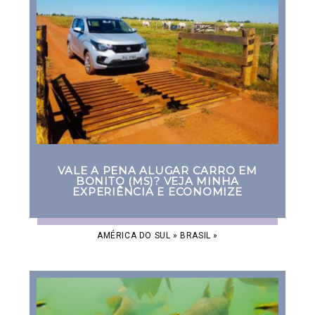
VALE A PENA ALUGAR CARRO EM
BONITO (MS)? VEJA MINHA
EXPERIÊNCIA E ECONOMIZE
AMÉRICA DO SUL
»
BRASIL
»