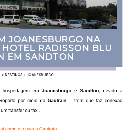
EM JOANESBURGO NA
– HOTEL RADISSON BLU
N EM SANDTON
L
»
DESTINOS
»
JOANESBURGO
ara hospedagem em
Joanesburgo
é
Sandton
, devido a
aeroporto por meio do
Gautrain
– trem que faz conexão
m transfer ou táxi.
st como é o usar o Gautrain