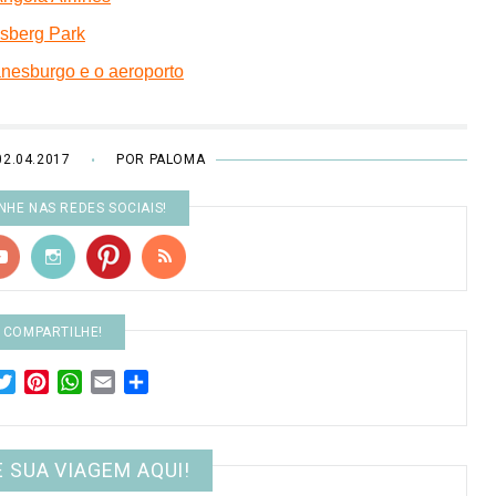
esberg Park
oanesburgo e o aeroporto
02.04.2017
POR PALOMA
•
HE NAS REDES SOCIAIS!
COMPARTILHE!
acebook
Twitter
Pinterest
WhatsApp
Email
Share
 SUA VIAGEM AQUI!