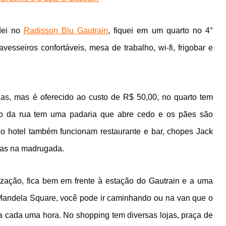
dei no
Radisson Blu Gautrain
, fiquei em um quarto no 4°
esseiros confortáveis, mesa de trabalho, wi-fi, frigobar e
ias, mas é oferecido ao custo de R$ 50,00, no quarto tem
lado da rua tem uma padaria que abre cedo e os pães são
o hotel também funcionam restaurante e bar, chopes Jack
pas na madrugada.
lização, fica bem em frente à estação do Gautrain e a uma
Mandela Square, você pode ir caminhando ou na van que o
 a cada uma hora. No shopping tem diversas lojas, praça de