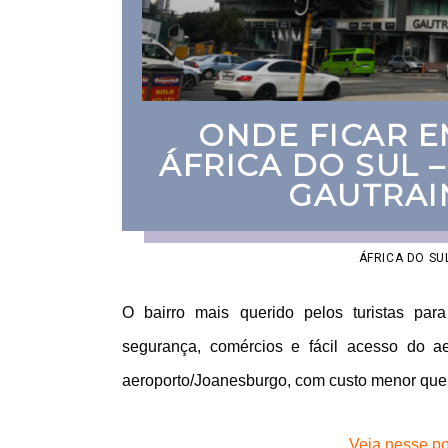
ONDE FICAR 
ÁFRICA DO SUL 
GAUTRAI
ÁFRICA DO SU
O bairro mais querido pelos turistas p
segurança, comércios e fácil acesso do 
aeroporto/Joanesburgo, com custo menor que u
Veja nesse po