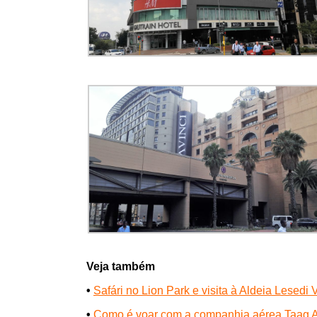
Veja também
•
Safári no Lion Park e visita à Aldeia Lesedi V
•
Como é voar com a companhia aérea Taag An