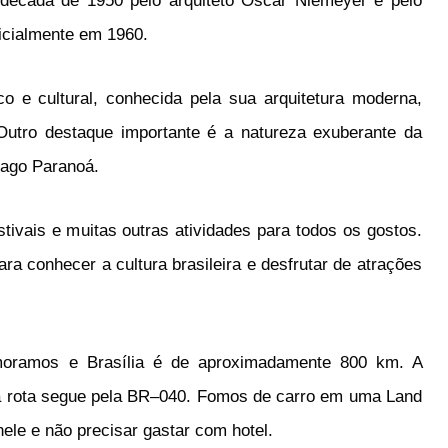
 década de 1950 pelo arquiteto Oscar Niemeyer e pelo
ficialmente em 1960.
co e cultural, conhecida pela sua arquitetura moderna,
Out
ro
dest
aque
important
e
é
a
nature
za
ex
uber
ante
da
ago
Par
ano
á
.
st
iva
is
e
m
uit
as
out
ras
at
ivid
ades
para
to
dos
os
g
ost
os
.
ara
con
he
cer
a
cult
ura
bras
ile
ira
e
des
fr
ut
ar
de
at
ra
ç
õ
es
moramos
e
Bras
í
lia
é
de
a
pro
x
im
ad
ament
e
800
km
.
A
 rota segue pela BR
–
040
. Fomos de carro em uma Land
ele e não precisar gastar com hotel.