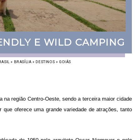
IENDLY E WILD CAMPING
RASIL
»
BRASÍLIA
»
DESTINOS
»
GOIÁS
da na região Centro-Oeste, sendo a terceira maior cidade
ar que oferece uma grand
e
varied
ade
de
at
ra
ç
õ
es
,
t
anto