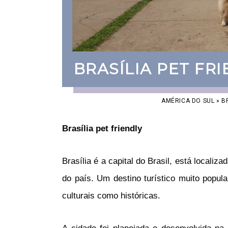
BRASÍLIA PET FR
AMÉRICA DO SUL
»
B
Brasília pet friendly
B
ras
í
lia
é
a
capital
do
Bras
il
, está localiza
do país. Um destino turístico muito popul
cult
ura
is
com
o
hist
ó
ric
as
.