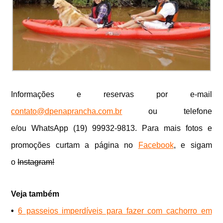
Informações e reservas por e-mail
contato@dpenaprancha.com.br
ou telefone
e/ou
WhatsApp (19) 99932-9813
. Para mais fotos e
promoções curtam a página no
Facebook
, e sigam
o
Instagram!
Veja também
•
6 passeios imperdíveis para fazer com cachorro em