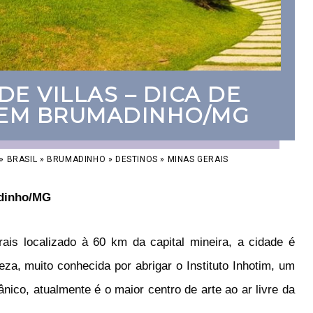
E VILLAS – DICA DE
EM BRUMADINHO/MG
»
BRASIL
»
BRUMADINHO
»
DESTINOS
»
MINAS GERAIS
adinho/MG
is localizado à 60 km da capital mineira, a cidade é
za, muito conhecida por abrigar o Instituto Inhotim, um
ico, atualmente é o maior centro de arte ao ar livre da