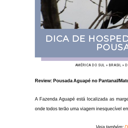
DICA DE HOSPE
POUS
AMÉRICA DO SUL
»
BRASIL
»
D
Review: Pousada Aguapé no Pantanal/Mat
A Fazenda Aguapé está localizada as margen
onde todos terão uma viagem inesquecível em 
Veja também:
D